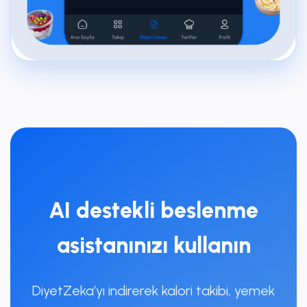
AI destekli beslenme
asistanınızı kullanın
DiyetZeka’yı indirerek kalori takibi, yemek